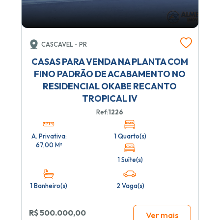
CASCAVEL - PR
CASAS PARA VENDA NA PLANTA COM
FINO PADRÃO DE ACABAMENTO NO
RESIDENCIAL OKABE RECANTO
TROPICAL IV
Ref:
1226
A. Privativa:
1 Quarto(s)
67,00 M²
1 Suíte(s)
1 Banheiro(s)
2 Vaga(s)
R$ 500.000,00
Ver mais