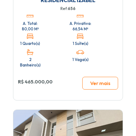
RESIDENCIAL IZABEL
Ref:
656
A. Total:
A. Privativa:
80,00 M²
66,54 M²
1 Quarto(s)
1 Suíte(s)
2
1 Vaga(s)
Banheiro(s)
R$ 465.000,00
Ver mais