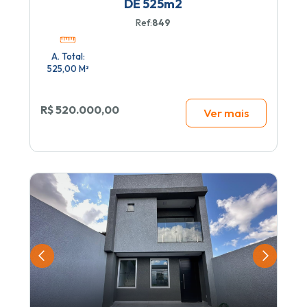
DE 525m2
Ref:
849
A. Total:
525,00 M²
R$ 520.000,00
Ver mais