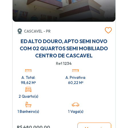
CASCAVEL - PR
ED ALTO DOURO, APTO SEMI NOVO
COM 02 QUARTOS SEMI MOBILIADO
CENTRO DE CASCAVEL
Ref:
1234
A. Total:
A. Privativa:
98,62 M²
60,22 M²
2 Quarto(s)
1 Banheiro(s)
1 Vaga(s)
R$ 480.000,00