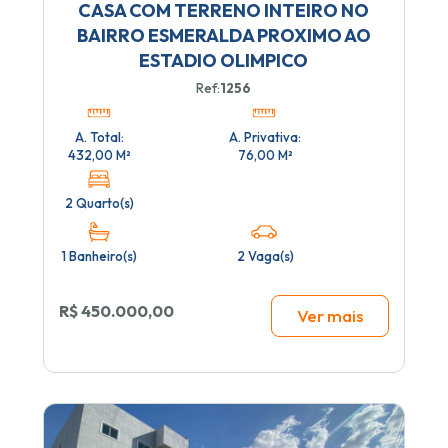
CASA COM TERRENO INTEIRO NO
BAIRRO ESMERALDA PROXIMO AO
ESTADIO OLIMPICO
Ref:
1256
A. Total:
A. Privativa:
432,00 M²
76,00 M²
2 Quarto(s)
1 Banheiro(s)
2 Vaga(s)
R$ 450.000,00
Ver mais