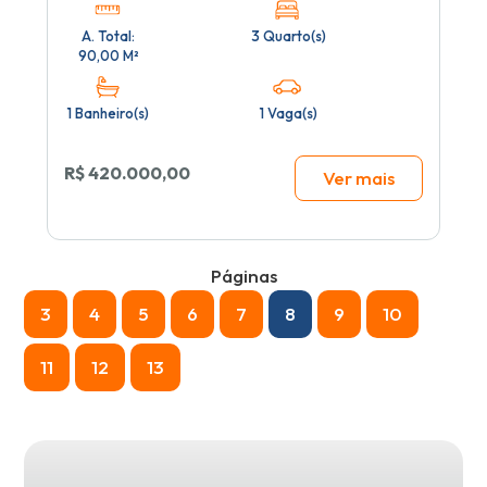
A. Total:
3 Quarto(s)
90,00 M²
1 Banheiro(s)
1 Vaga(s)
R$ 420.000,00
Ver mais
Páginas
3
4
5
6
7
8
9
10
11
12
13