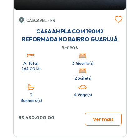
CASCAVEL - PR
CASA AMPLA COM 190M2
REFORMADA NO BAIRRO GUARUJÁ
Ref:
908
A. Total:
3 Quarto(s)
264,00 M²
2 Suíte(s)
2
4 Vaga(s)
Banheiro(s)
R$ 430.000,00
Ver mais