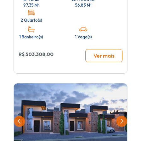
97,35 M²
56,83 M²
2 Quarto(s)
1 Banheiro(s)
1 Vaga(s)
R$ 503.308,00
Ver mais