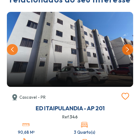
Cascavel - PR
ED ITAIPULANDIA - AP 201
Ref:
346
90,68 M²
3 Quarto(s)