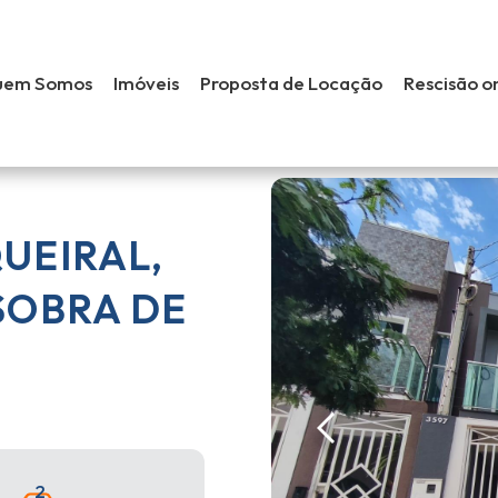
uem Somos
Imóveis
Proposta de Locação
Rescisão o
UEIRAL,
SOBRA DE
2