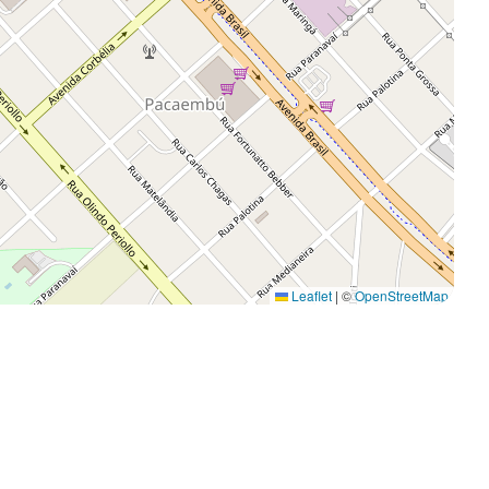
Leaflet
|
©
OpenStreetMap